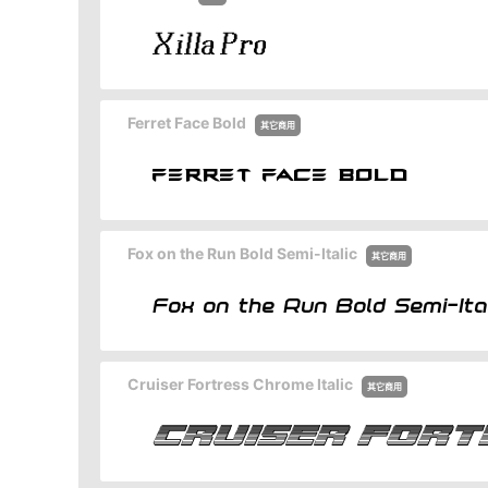
Ferret Face Bold
其它商用
Fox on the Run Bold Semi-Italic
其它商用
Cruiser Fortress Chrome Italic
其它商用