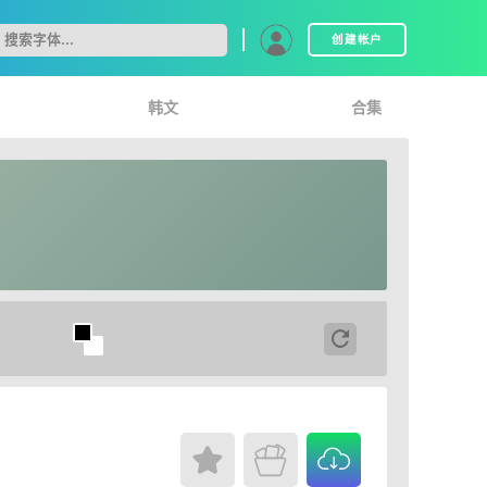
创建帐户
韩文
合集