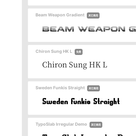
Beam Weapon Gradient
其它商用
Chiron Sung HK L
免费
Sweden Funkis Straight
其它商用
TypoSlab Irregular Demo
其它商用