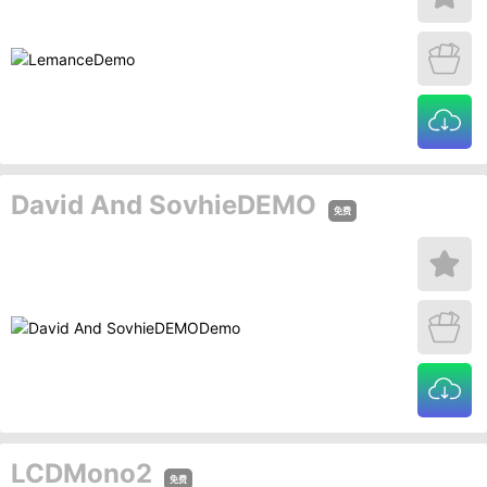
David And SovhieDEMO
免费
LCDMono2
免费