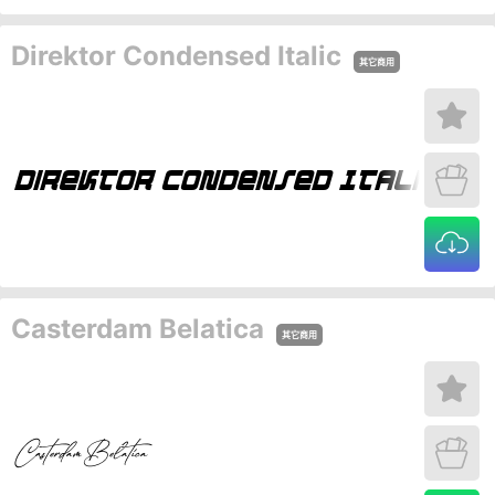
Direktor Condensed Italic
其它商用
Casterdam Belatica
其它商用