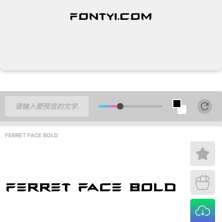
FERRET FACE BOLD