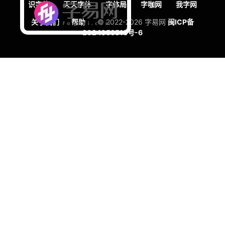
识字体
天天字体
字体局
字咖网
我字网
关于我们
帮助
© 2022-2026 字易网
闽ICP备
2024059518号-6