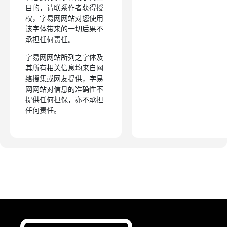
目的，请联系作者获得授
权，字易网网站对您使用
该字体带来的一切后果不
承担任何责任。
字易网网站所列之字体及
其所有相关信息均来自网
络搜集或网友提供，字易
网网站对信息的准确性不
提供任何担保，亦不承担
任何责任。