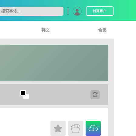
创建帐户
韩文
合集