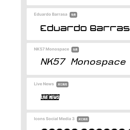
Eduardo Barrasa
免费
NK57 Monospace
免费
Live News
其它商用
Icons Social Media 3
其它商用