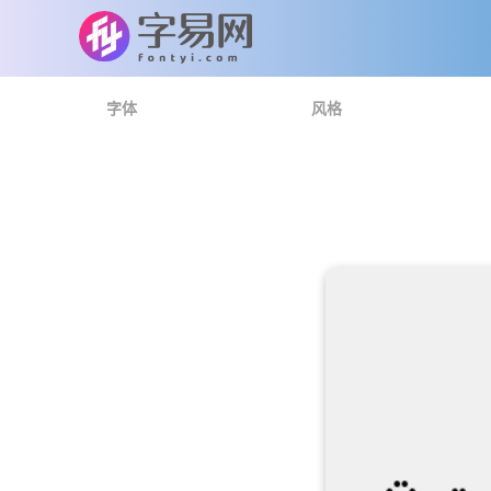
字体
风格