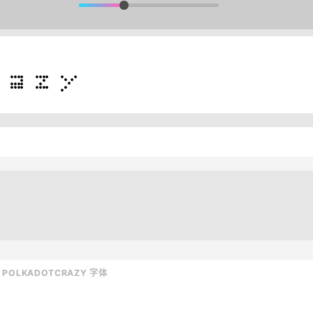
 POLKADOTCRAZY 字体