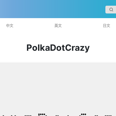
中文
英文
日文
PolkaDotCrazy