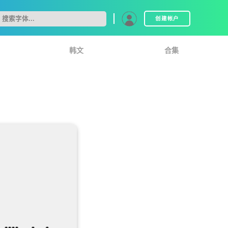
创建帐户
韩文
合集