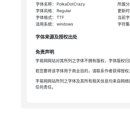
字体名称：
PolkaDotCrazy
所属分
字体风格：
Regular
更新时
字体格式：
TTF
当前字
适用系统：
windows
字符集
字体来源及授权出处
免责声明
字易网网站对其所列之字体不拥有版权，字体版权归
若您要将该字体用于商业目的，请联系作者获得授权
字易网网站所列之字体及其所有相关信息均来自网络
任何责任。