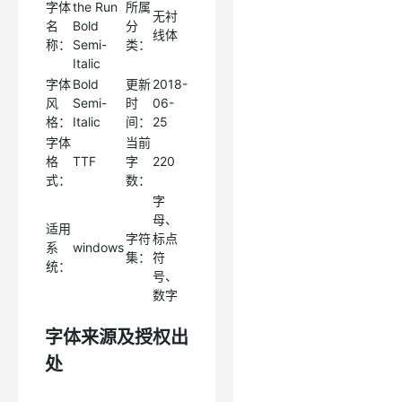
字体
the Run
所属
无衬
名
Bold
分
线体
称：
Semi-
类：
Italic
字体
Bold
更新
2018-
风
Semi-
时
06-
格：
Italic
间：
25
字体
当前
格
TTF
字
220
式：
数：
字
母、
适用
字符
标点
系
windows
集：
符
统：
号、
数字
字体来源及授权出
处