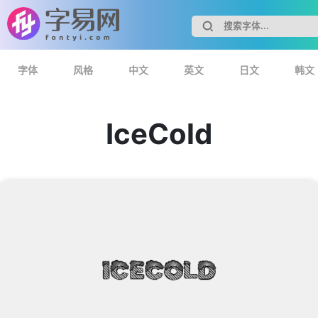
字体
风格
中文
英文
日文
韩文
IceCold