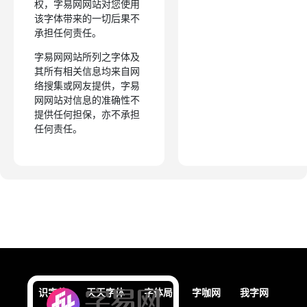
权，字易网网站对您使用
该字体带来的一切后果不
承担任何责任。
字易网网站所列之字体及
其所有相关信息均来自网
络搜集或网友提供，字易
网网站对信息的准确性不
提供任何担保，亦不承担
任何责任。
识字体
天天字体
字体局
字咖网
我字网