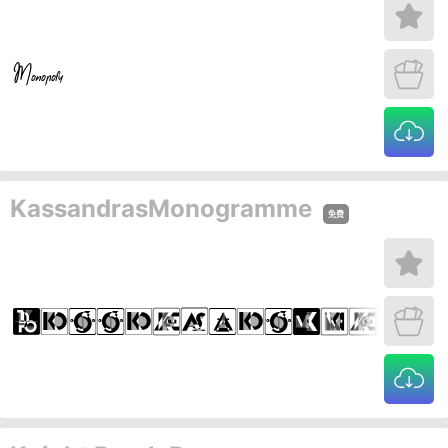
KassandrasMonogramme
免费