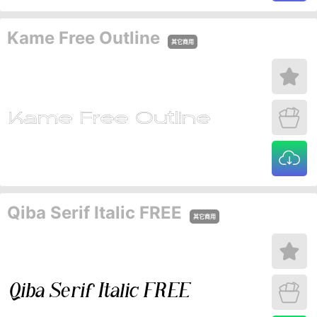
Kame Free Outline
其它商用
Qiba Serif Italic FREE
其它商用