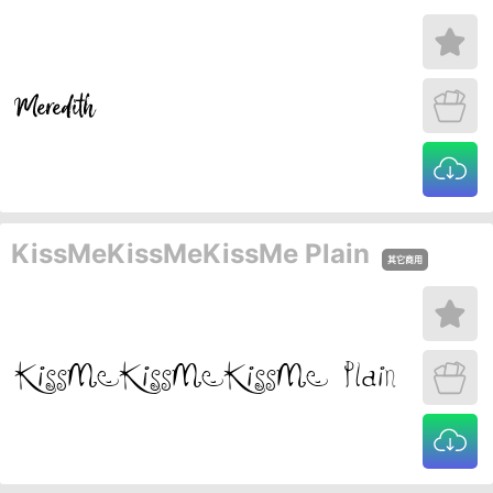
KissMeKissMeKissMe Plain
其它商用