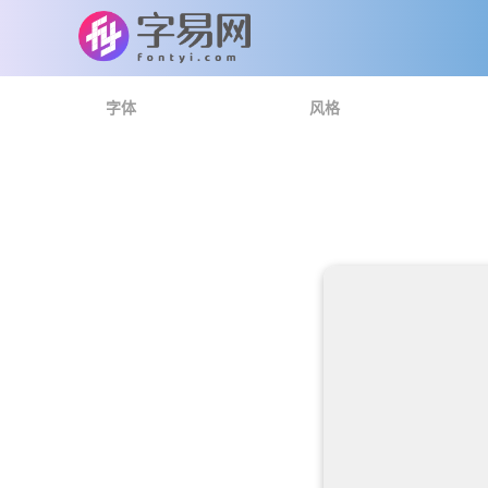
字体
风格