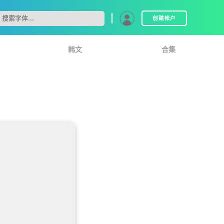
创建帐户
韩文
合集