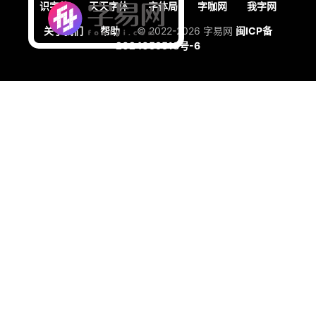
识字体
天天字体
字体局
字咖网
我字网
关于我们
帮助
© 2022-2026 字易网
闽ICP备
2024059518号-6