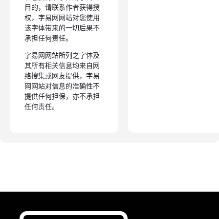
目的，请联系作者获得授
权，字易网网站对您使用
该字体带来的一切后果不
承担任何责任。
字易网网站所列之字体及
其所有相关信息均来自网
络搜集或网友提供，字易
网网站对信息的准确性不
提供任何担保，亦不承担
任何责任。