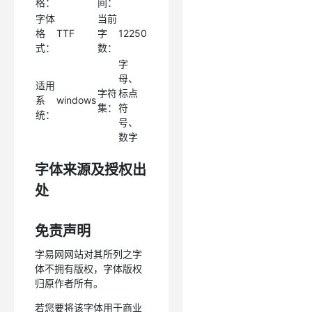
格：
间：
字体
当前
格
TTF
字
12250
式：
数：
字
母、
适用
字符
标点
系
windows
集：
符
统：
号、
数字
字体来源及授权出
处
免责声明
字易网网站对其所列之字
体不拥有版权，字体版权
归原作者所有。
若您要将该字体用于商业