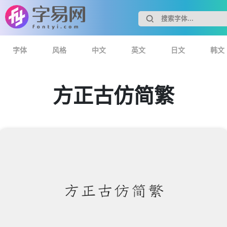
字体
风格
中文
英文
日文
韩文
方正古仿简繁