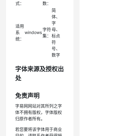
式：
数：
简
体、
字
适用
字符
母、
系
windows
集：
标点
统：
符
号、
数字
字体来源及授权出
处
免责声明
字易网网站对其所列之字
体不拥有版权，字体版权
归原作者所有。
若您要将该字体用于商业
目的，请联系作者获得授