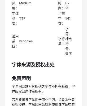
风
Medium
时
02-
格：
间：
25
字体
当前
格
TTF
字
141
式：
数：
字
母、
适用
字符
标点
系
windows
集：
符
统：
号、
数字
字体来源及授权出处
免责声明
字易网网站对其所列之字体不拥有版权，字
体版权归原作者所有。
若您要将该字体用于商业目的，请联系作者
获得授权，字易网网站对您使用该字体带来