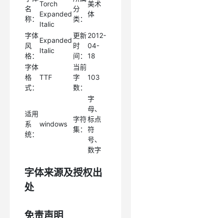
Torch
美术
名
分
Expanded
体
称：
类：
Italic
字体
更新
2012-
Expanded
风
时
04-
Italic
格：
间：
18
字体
当前
格
TTF
字
103
式：
数：
字
母、
适用
字符
标点
系
windows
集：
符
统：
号、
数字
字体来源及授权出
处
免责声明