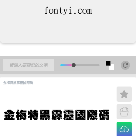
金梅特黑霹靂國際碼