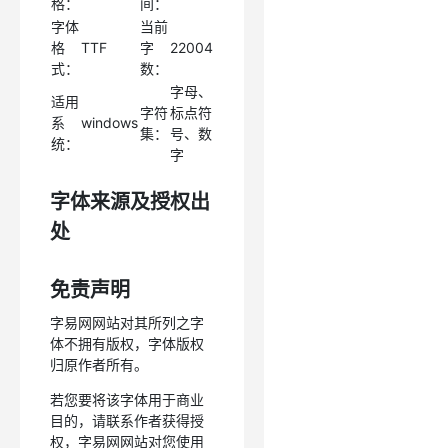
格：
间：
字体
当前
格
TTF
字
22004
式：
数：
字母、
适用
字符
标点符
系
windows
集：
号、数
统：
字
字体来源及授权出
处
免责声明
字易网网站对其所列之字
体不拥有版权，字体版权
归原作者所有。
若您要将该字体用于商业
目的，请联系作者获得授
权，字易网网站对您使用