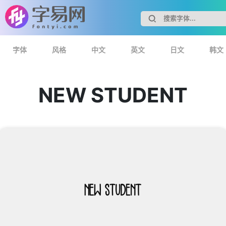
字体
风格
中文
英文
日文
韩文
NEW STUDENT