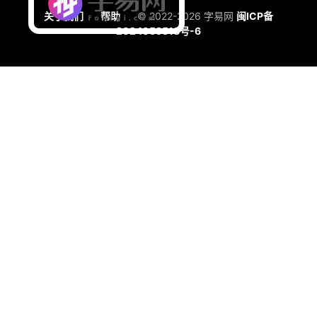
关于我们
帮助
© 2022-2026 字易网
闽ICP备
2024059518号-6