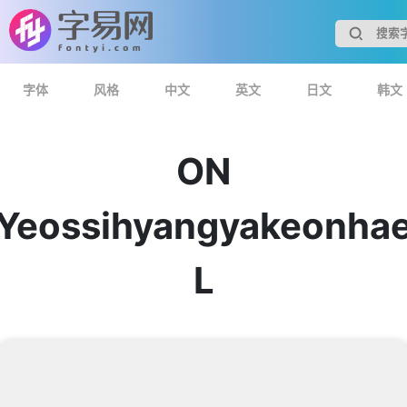
字体
风格
中文
英文
日文
韩文
ON
Yeossihyangyakeonha
L