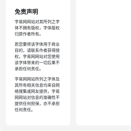
免责声明
字易网网站对其所列之字
体不拥有版权，字体版权
归原作者所有。
若您要将该字体用于商业
目的，请联系作者获得授
权，字易网网站对您使用
该字体带来的一切后果不
承担任何责任。
字易网网站所列之字体及
其所有相关信息均来自网
络搜集或网友提供，字易
网网站对信息的准确性不
提供任何担保，亦不承担
任何责任。