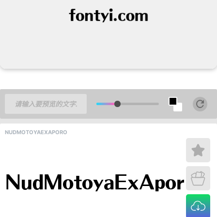
NUDMOTOYAEXAPORO