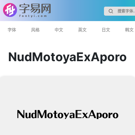
字体
风格
中文
英文
日文
韩文
NudMotoyaExAporo