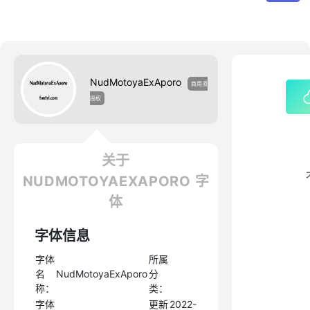
NudMotoyaExAporo
商用须
授权
关于
NUDMOTOYAEXAPORO 字
体
字体信息
字体
所属
名
NudMotoyaExAporo
分
称：
类：
字体
更新
2022-