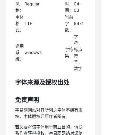
风
Regular
时
04-
格：
间：
03
字体
当前
格
TTF
字
9471
式：
数：
字
母、
适用
字符
标点
系
windows
集：
符
统：
号、
数字
字体来源及授权出处
免责声明
字易网网站对其所列之字体不拥有版
权，字体版权归原作者所有。
若您要将该字体用于商业目的，请联
系作者获得授权，字易网网站对您使