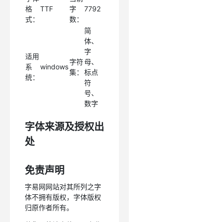
格
TTF
字
7792
式：
数：
简
体、
字
适用
字符
母、
系
windows
集：
标点
统：
符
号、
数字
字体来源及授权出
处
免责声明
字易网网站对其所列之字
体不拥有版权，字体版权
归原作者所有。