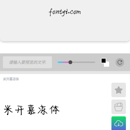
米开慕凉体