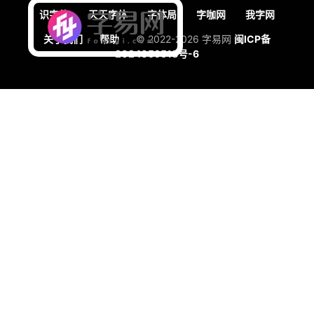
识字体
天天字体
字体局
字咖网
我字网
关于我们
帮助
© 2022-2026 字易网
闽ICP备
2024059518号-6