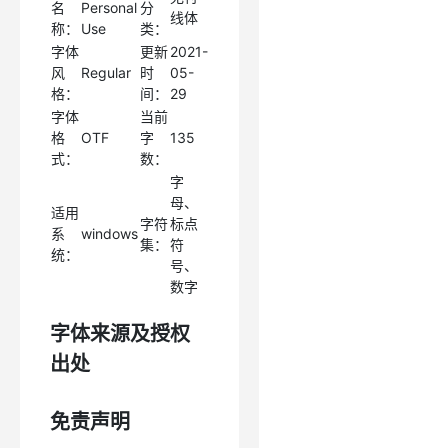
名
Personal
分
线体
称：
Use
类：
字体
更新
2021-
风
Regular
时
05-
格：
间：
29
字体
当前
格
OTF
字
135
式：
数：
字
母、
适用
字符
标点
系
windows
集：
符
统：
号、
数字
字体来源及授权
出处
免责声明