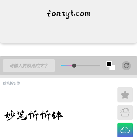
妙笔忻忻体