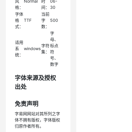
风
Normal
时
06-
格：
间：
30
字体
当前
格
TTF
字
500
式：
数：
字
母、
适用
字符
标点
系
windows
集：
符
统：
号、
数字
字体来源及授权
出处
免责声明
字易网网站对其所列之字
体不拥有版权，字体版权
归原作者所有。